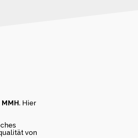
l
MMH
. Hier
iches
ualität von