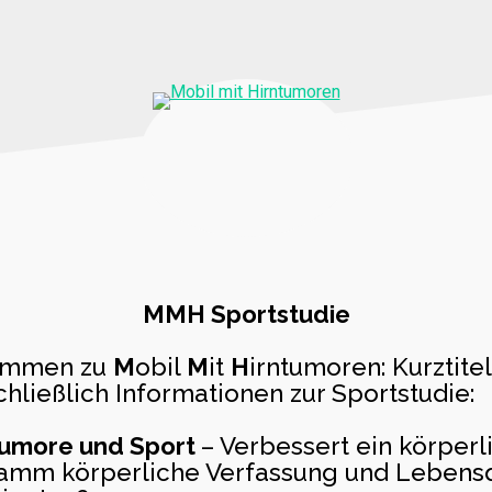
MMH Sportstudie
kommen zu
M
obil
M
it
H
irntumoren: Kurztite
chließlich Informationen zur Sportstudie:
tumore und Sport
– Verbessert ein körperl
amm körperliche Verfassung und Lebensq