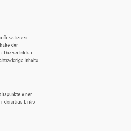
influss haben.
halte der
h. Die verlinkten
chtswidrige Inhalte
altspunkte einer
r derartige Links