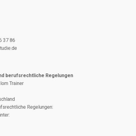
6 37 86
tudie.de
nd berufsrechtliche Regelungen
lom Trainer
schland
ufsrechtliche Regelungen:
nter: