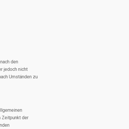
 nach den
r jedoch nicht
r nach Umständen zu
allgemeinen
m Zeitpunkt der
enden